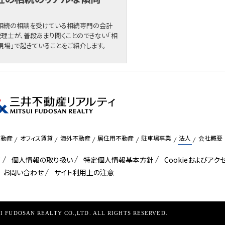
相続の相談を受けている相続専門の会計
税理士が、普段あまり聞くことのできない「相
現場」で起きていることをご紹介します。
不動産
オフィス賃貸
海外不動産
居住用不動産
駐車場事業
法人
会社概要
て
個人情報の取り扱い
特定個人情報基本方針
Cookieおよびア
お問い合わせ
サイト利用上の注意
SUI FUDOSAN REALTY CO.,LTD. ALL RIGHTS RESERVED.