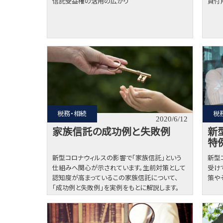
信託受益権の活用の広がり
貸付
税務・相続
税
2020/6/12
家族信託の成功例と失敗例
新
特
新型コロナウィルスの影響で「家族信託」という
新型
仕組みへ関心が示されています。生前対策として
受け
認知度が高まっているこの家族信託について、
策や
「成功例と失敗例」を実例をもとに解説します。