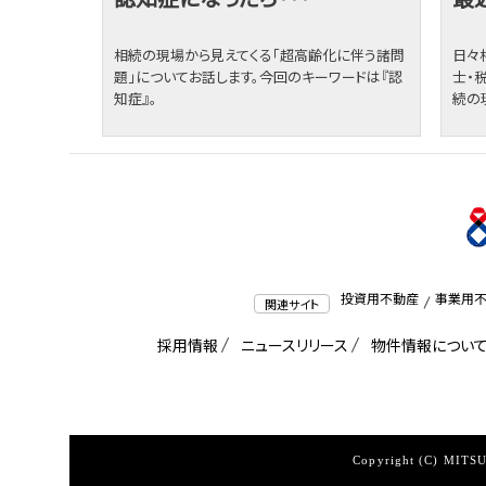
相続の現場から見えてくる「超高齢化に伴う諸問
日々
題」についてお話します。今回のキーワードは『認
士・
知症』。
続の
投資用不動産
事業用
関連サイト
採用情報
ニュースリリース
物件情報につい
Copyright (C) MIT