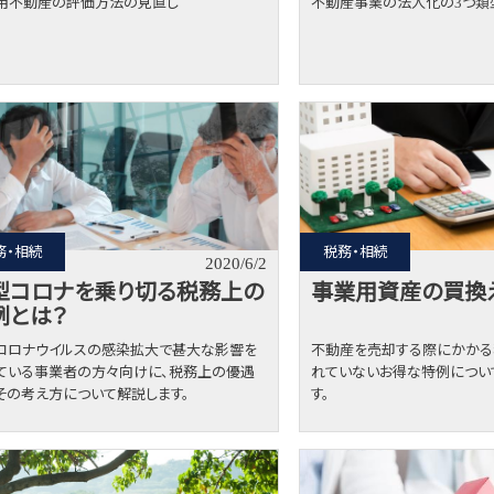
用不動産の評価方法の見直し
不動産事業の法人化の3つ類
務・相続
税務・相続
2020/6/2
型コロナを乗り切る税務上の
事業用資産の買換
例とは？
コロナウイルスの感染拡大で甚大な影響を
不動産を売却する際にかかる
ている事業者の方々向けに、税務上の優遇
れていないお得な特例につい
その考え方について解説します。
す。