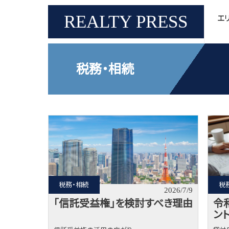
メ
イ
REALTY PRESS
エ
ン
コ
ン
テ
ン
ツ
に
税務・相続
移
動
税務・相続
税
2026/7/9
「信託受益権」を検討すべき理由
令
ン