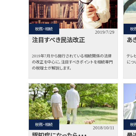
税務・相続
税
2019/7/29
注目すべき民法改正
あ
2019年7月から施行されている相続関係の法律
テレ
の改正を中心に、注目すべきポイントを相続専門
につ
の税理士が解説します。
税務・相続
税
2018/10/11
認知症になったら・・・
最