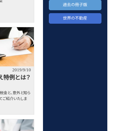
型
過去の冊子版
世界の不動産
2019/9/10
え特例とは？
税金と、意外と知ら
てご紹介いたしま