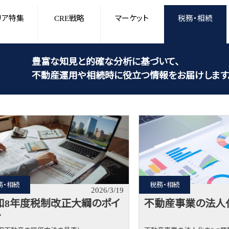
リア特集
CRE戦略
マーケット
税務・相続
豊富な知見と的確な分析に基づいて、
不動産運用や相続時に役立つ情報を
お届けします
務・相続
税務・相続
2026/3/19
和8年度税制改正大綱のポイ
不動産事業の法人
ト