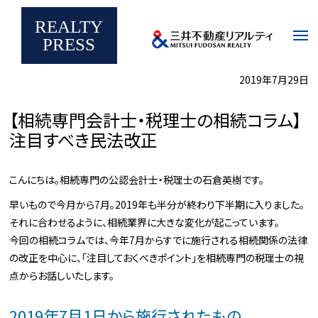
メ
イ
REALTY
ン
注目すべき民法改正
コ
REALTY PRESS
税務・相続コラム
PRESS
ン
テ
ン
ツ
2019年7月29日
に
移
動
【相続専門会計士・税理士の相続コラム】
注目すべき民法改正
こんにちは。相続専門の公認会計士・税理士の石倉英樹です。
早いもので今月から7月。2019年も半分が終わり下半期に入りました。
それに合わせるように、相続業界に大きな変化が起こっています。
今回の相続コラムでは、今年7月からすでに施行される相続関係の法律
の改正を中心に、「注目しておくべきポイント」を相続専門の税理士の視
点からお話しいたします。
2019年7月1日から施行されたもの