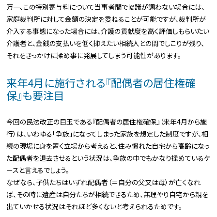
万一、この特別寄与料について当事者間で協議が調わない場合には、
家庭裁判所に対して金額の決定を委ねることが可能ですが、裁判所が
介入する事態になった場合には、介護の貢献度を高く評価しもらいたい
介護者と、金銭の支払いを低く抑えたい相続人との間でしこりが残り、
それをきっかけに揉め事に発展してしまう可能性があります。
来年4月に施行される『配偶者の居住権確
保』も要注目
今回の民法改正の目玉である『配偶者の居住権確保』（来年4月から施
行）は、いわゆる「争族」になってしまった家族を想定した制度ですが、相
続の現場に身を置く立場から考えると、住み慣れた自宅から高齢になっ
た配偶者を退去させるという状況は、争族の中でもかなり揉めているケ
ースと言えるでしょう。
なぜなら、子供たちはいずれ配偶者（＝自分の父又は母）が亡くなれ
ば、その時に遺産は自分たちが相続できるため、無理やり自宅から親を
出ていかせる状況はそれほど多くないと考えられるためです。