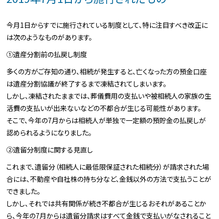
今月1日からすでに施行されている制度として、特に注目すべき改正に
は次のようなものがあります。
①遺産分割前の払戻し制度
多くの方がご存知の通り、相続が発生すると、亡くなった方の預金口座
は遺産分割協議が終了するまで凍結されてしまいます。
しかし、凍結されたままでは、葬儀費用の支払いや被相続人の家族の生
活費の支払いが出来ないなどの不都合が生じる可能性があります。
そこで、今年の7月からは相続人が単独で一定額の預貯金の払戻しが
認められるようになりました。
②遺留分制度に関する見直し
これまで、遺留分（相続人に最低限保証された相続分）が請求された場
合には、不動産や自社株の持ち分など、金銭以外の方法で支払うことが
できました。
しかし、それでは共有関係が続き不都合が生じるおそれがあることか
ら、今年の7月からは遺留分請求はすべて金銭で支払いがなされること