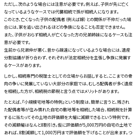
ただし、次のような場合には注意が必要です。例えば、子供が先に亡く
なっているようなケースでは代襲相続で孫が相続人になります。
このとき、亡くなった子供の配偶者（例えば嫁）との関係が不仲だった場
合には、家を追い出されるほどの争族になることも否定できません。
また、子供がおらず相続人が亡くなった方の兄弟姉妹になるケースも注
意が必要です。
生前から兄弟仲が悪く、昔から疎遠になっているような場合には、遺産
分割協議が折り合わず、それぞれが法定相続分を主張し争族に発展す
るケースがあります。
しかし、相続専門の税理士としての立場からお話しすると、ここまでの骨
肉の争いに発展していない大部分の家庭では、むしろ配偶者が多く遺産
を相続した方が、相続税の節税と言う点ではメリットがあります。
たとえば、『小規模宅地等の特例』という制度は、簡単に言うと、残され
た配偶者等が住み慣れた自宅の敷地等を相続した場合、相続税を計算
するに当たってその土地の評価額を大幅に減額できるという特例です。
その減額幅はなんと8割引き。仮に評価額が5,000万円の自宅の土地で
あれば、8割減額して1,000万円まで評価額を下げることが出来ます。つ