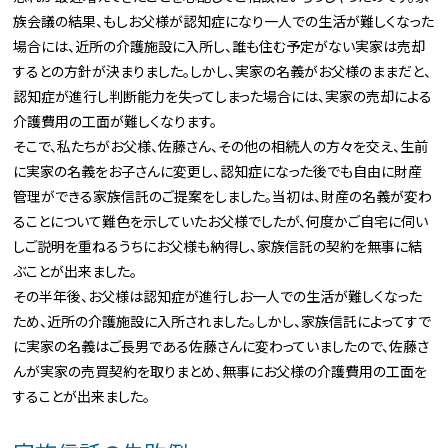
族会議の結果、もしお父様が認知症になり一人での生活が難しくなった
場合には、近所の介護施設に入所し、誰も住む予定がない実家は売却
するとの方針が決まりました。しかし、実家の名義がお父様のままだと、
認知症が進行し判断能力を失ってしまった場合には、実家の売却による
介護費用の工面が難しくなります。
そこで、私たちがお父様、佐藤さん、その他の相続人の方々を交え、生前
に実家の名義をお子さんに変更し、認知症になった後でも自由に財産
管理ができる家族信託のご提案をしました。当初は、財産の名義が変わ
ることについて難色を示していたお父様でしたが、何度かご自宅に伺い
しご説明を重ねるうちにお父様も納得し、家族信託の契約を無事に結
ぶことが出来ました。
その半年後、お父様は認知症が進行しお一人での生活が難しくなった
ため、近所の介護施設に入所されました。しかし、家族信託によってすで
に実家の名義はご長男である佐藤さんに変わっていましたので、佐藤さ
んが実家の売買契約を取りまとめ、無事にお父様の介護費用の工面を
することが出来ました。