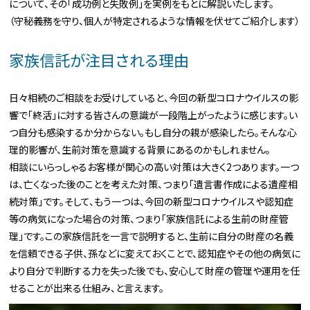
について、その「成功例と失敗例」を実例をもとに解説いたします。
（守秘義務を守り、個人が特定されるような情報を伏せてご紹介します）
家族信託が注目される理由
日々相続のご相談をお受けしていると、今回の新型コロナウイルスの影
響で「終活」に対する皆さんの意識が一段階上がったように感じます。い
つ自分も感染するか分からない。もし自分の親が感染したら。そんな心
理的影響が、生前対策を意識する背景にあるのかもしれません。
相談にいらっしゃるお客様が関心の高い対策は大きく2つあります。一つ
は、亡くなった後のことを考えた対策、つまり「遺言書作成による遺産相
続対策」です。そして、もう一つは、今回の新型コロナウイルスや認知症
等の病気になった場合の対策、つまり「家族信託による生前の財産管
理」です。この家族信託を一言で説明すると、生前に自分の財産の名義
を信頼できる子供、孫などに変えておくことで、認知症やその他の病気に
より自分で判断する力を失った後でも、安心して財産の管理や運用を任
せることが出来る仕組み、と言えます。