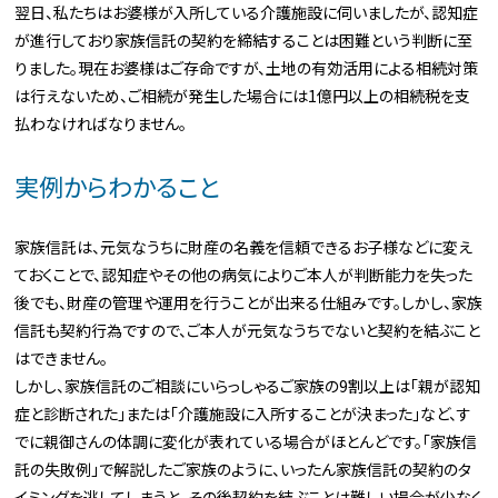
翌日、私たちはお婆様が入所している介護施設に伺いましたが、認知症
が進行しており家族信託の契約を締結することは困難という判断に至
りました。現在お婆様はご存命ですが、土地の有効活用による相続対策
は行えないため、ご相続が発生した場合には1億円以上の相続税を支
払わなければなりません。
実例からわかること
家族信託は、元気なうちに財産の名義を信頼できるお子様などに変え
ておくことで、認知症やその他の病気によりご本人が判断能力を失った
後でも、財産の管理や運用を行うことが出来る仕組みです。しかし、家族
信託も契約行為ですので、ご本人が元気なうちでないと契約を結ぶこと
はできません。
しかし、家族信託のご相談にいらっしゃるご家族の9割以上は「親が認知
症と診断された」または「介護施設に入所することが決まった」など、す
でに親御さんの体調に変化が表れている場合がほとんどです。「家族信
託の失敗例」で解説したご家族のように、いったん家族信託の契約のタ
イミングを逃してしまうと、その後契約を結ぶことは難しい場合が少なく