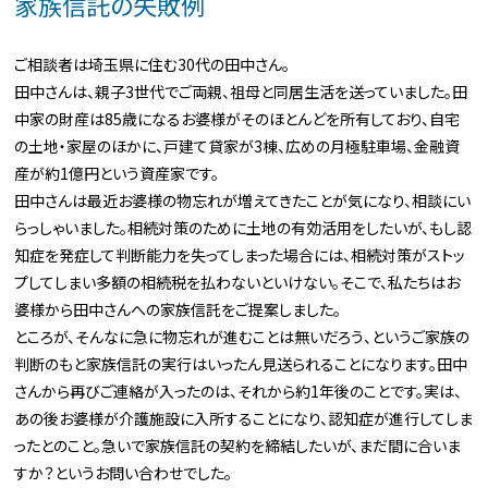
家族信託の失敗例
ご相談者は埼玉県に住む30代の田中さん。
田中さんは、親子3世代でご両親、祖母と同居生活を送っていました。田
中家の財産は85歳になるお婆様がそのほとんどを所有しており、自宅
の土地・家屋のほかに、戸建て貸家が3棟、広めの月極駐車場、金融資
産が約1億円という資産家です。
田中さんは最近お婆様の物忘れが増えてきたことが気になり、相談にい
らっしゃいました。相続対策のために土地の有効活用をしたいが、もし認
知症を発症して判断能力を失ってしまった場合には、相続対策がストッ
プしてしまい多額の相続税を払わないといけない。そこで、私たちはお
婆様から田中さんへの家族信託をご提案しました。
ところが、そんなに急に物忘れが進むことは無いだろう、というご家族の
判断のもと家族信託の実行はいったん見送られることになります。田中
さんから再びご連絡が入ったのは、それから約1年後のことです。実は、
あの後お婆様が介護施設に入所することになり、認知症が進行してしま
ったとのこと。急いで家族信託の契約を締結したいが、まだ間に合いま
すか？というお問い合わせでした。