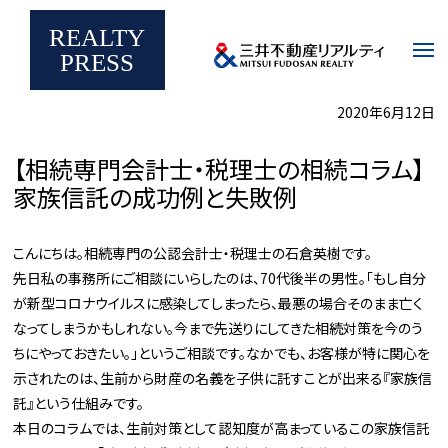
メ
イ
REALTY
ン
家族信託の成功例と失敗例
コ
REALTY PRESS
税務・相続コラム
PRESS
ン
テ
ン
ツ
2020年6月12日
に
移
動
【相続専門会計士・税理士の相続コラム】
家族信託の成功例と失敗例
こんにちは。相続専門の公認会計士・税理士の石倉英樹です。
先日私の事務所にご相談にいらしたのは、70代後半の男性。「もし自分
が新型コロナウイルスに感染してしまったら、最悪の場合そのまま亡く
なってしまうかもしれない。今まで先送りにしてきた相続対策を今のう
ちにやっておきたい。」というご相談です。なかでも、お客様が特に関心を
示されたのは、生前から財産の名義を子供に託すことが出来る『家族信
託』という仕組みです。
本日のコラムでは、生前対策として認知度が高まっているこの家族信託