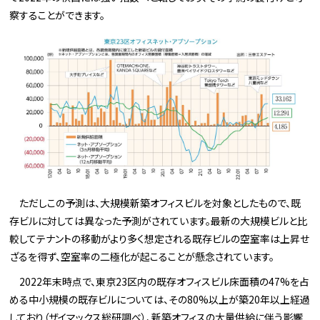
察することができます。
ただしこの予測は、大規模新築オフィスビルを対象としたもので、既
存ビルに対しては異なった予測がされています。最新の大規模ビルと比
較してテナントの移動がより多く想定される既存ビルの空室率は上昇せ
ざるを得ず、空室率の二極化が起こることが懸念されています。
2022年末時点で、東京23区内の既存オフィスビル床面積の47%を占
める中小規模の既存ビルについては、その80%以上が築20年以上経過
しており（ザイマックス総研調べ）、新築オフィスの大量供給に伴う影響