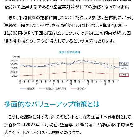
を受けて上昇するであろう空室率対策が目下の急務となっています。
また、平均賃料の推移に関しては（下記グラフ参照）、全体的に27ヶ月
連続で下降をしている中、さらに新築ビルに比べて、坪単価4,000～
11,000円の幅で下回る既存ビルについてはさらにこの傾向が続き、回
復の機を損なうリスクが増大しているという見方もあります。
多面的なバリューアップ施策とは
こうした課題に対する、解決のヒントともなる注目すべき事例として、
渋谷区では2022年10月現在、空室率は4%台前半と都心5区平均値を
大きく下回っているという現象があります。