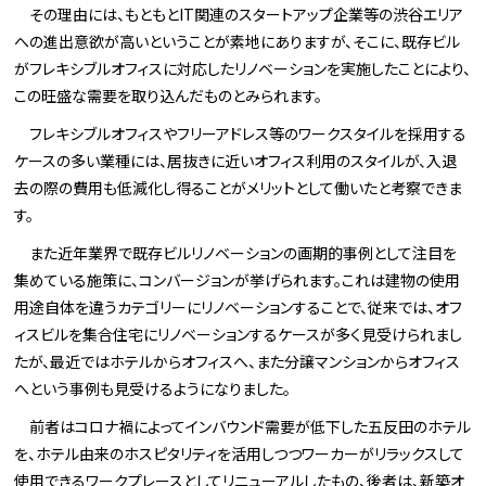
その理由には、もともとIT関連のスタートアップ企業等の渋谷エリア
への進出意欲が高いということが素地にありますが、そこに、既存ビル
がフレキシブルオフィスに対応したリノベーションを実施したことにより、
この旺盛な需要を取り込んだものとみられます。
フレキシブルオフィスやフリーアドレス等のワークスタイルを採用する
ケースの多い業種には、居抜きに近いオフィス利用のスタイルが、入退
去の際の費用も低減化し得ることがメリットとして働いたと考察できま
す。
また近年業界で既存ビルリノベーションの画期的事例として注目を
集めている施策に、コンバージョンが挙げられます。これは建物の使用
用途自体を違うカテゴリーにリノベーションすることで、従来では、オフ
ィスビルを集合住宅にリノベーションするケースが多く見受けられまし
たが、最近ではホテルからオフィスへ、また分譲マンションからオフィス
へという事例も見受けるようになりました。
前者はコロナ禍によってインバウンド需要が低下した五反田のホテル
を、ホテル由来のホスピタリティを活用しつつワーカーがリラックスして
使用できるワークプレースとしてリニューアルしたもの、後者は、新築オ