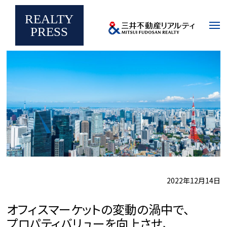
メ
イ
REALTY
ン
プロパティバリューを浮上させるマネジメント
TY PRESS
コ
不動産関連トピックス
PRESS
ン
テ
ン
ツ
に
移
動
2022年12月14日
オフィスマーケットの変動の渦中で、
プロパティバリューを向上させ、