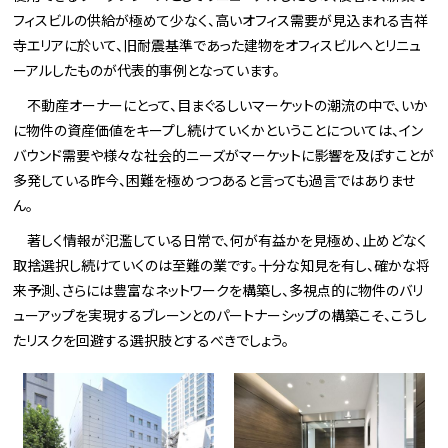
フィスビルの供給が極めて少なく、高いオフィス需要が見込まれる吉祥
寺エリアに於いて、旧耐震基準であった建物をオフィスビルへとリニュ
ーアルしたものが代表的事例となっています。
不動産オーナーにとって、目まぐるしいマーケットの潮流の中で、いか
に物件の資産価値をキープし続けていくかということについては、イン
バウンド需要や様々な社会的ニーズがマーケットに影響を及ぼすことが
多発している昨今、困難を極めつつあると言っても過言ではありませ
ん。
著しく情報が氾濫している日常で、何が有益かを見極め、止めどなく
取捨選択し続けていくのは至難の業です。十分な知見を有し、確かな将
来予測、さらには豊富なネットワークを構築し、多視点的に物件のバリ
ューアップを実現するブレーンとのパートナーシップの構築こそ、こうし
たリスクを回避する選択肢とするべきでしょう。