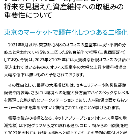
将来を見据えた資産維持への取組みの
重要性について
東京のマーケットで顕在化しつつある二極化
2021年6月以降、東京都心5区のオフィスの空室率は、好・不調の分
岐点と言われている5%を上回った6%台前半で推移（三鬼商事調べ）
しており、今後は、2023年と2025年には大規模な新規オフィスの供給が
見込まれてはいるものの、オフィス空室率の大幅な上昇や賃料相場の
大幅な低下は無いものと予想されております。
その理由として、最新の大規模ビルは、セキュリティーや防災性能諸
設備や内装等、さらには環境への配慮と多方面でハイスペックなレベル
を実現した魅力的なワークステーションであり、人材確保の面からもワ
ーカーの評価を集めやすいと期待されていることが挙げられます。
需要の強さの指標となる、ネットアブソープション（オフィス需要の増
減指標）は下記グラフから見て取れる通り、コロナ禍からの回復期を経
て2022年の秋口には強い指数へと転じており、その予測の裏付けと考