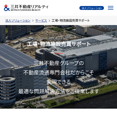
法人ソリューション
法人ソリューション
サービス
工場・物流施設売買サポート
工場・物流施設売買サポート
三井不動産グループの
不動産流通専門会社だからこそ
実現できる
最適な問題解決方法をご提案します