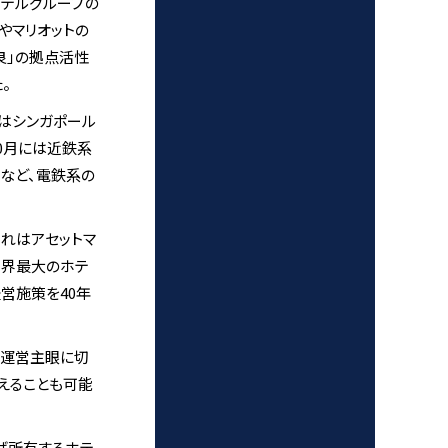
ホテルグループの
）やマリオットの
奈良」の拠点活性
。
にはシンガポール
0月には近鉄系
るなど、電鉄系の
れはアセットマ
世界最大のホテ
営施策を40年
は運営主眼に切
えることも可能
ば所有するホテ