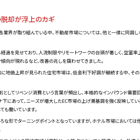
の脱却が浮上のカギ
各業界が取り組んでいる中、不動産市場については、他と一律に同調し
る経過を見せており、人流制限やリモートワークの台頭が著しく、空室率
減少傾向が現れるなど、改善の兆しを窺わせてきました。
国的に地価上昇が見られた住宅市場は、低金利下好調が継続する中、そ
爆剤としてリベンジ消費という言葉が頻出し、本格的なインバウンド需要
下にあって、ニーズが増大したEC市場の上げ潮基調を強く反映してい
ても働いています。
いろな形でターニングポイントとなっていますが、ホテル市場においては
。