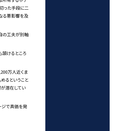
い切った手段に二
らなる悪影響を及
独自の工夫が別軸
も頷けるところ
200万人近くま
めるということ
場が潜在してい
ージで真価を発