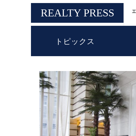
メ
アフターコロナの景況
REALTY PRESS
不動産関連トピックス
イ
REALTY PRESS
エ
ン
コ
ン
テ
ン
ツ
に
トピックス
移
動