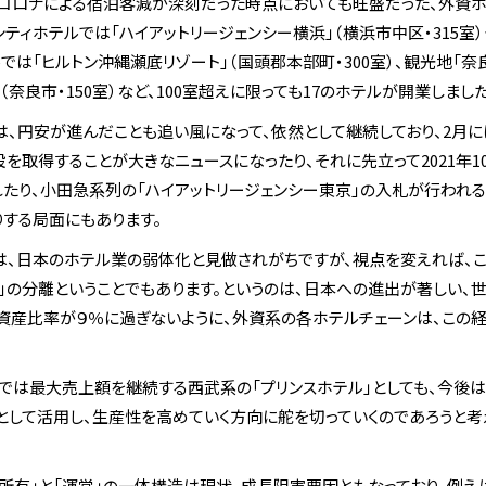
型コロナによる宿泊客減が深刻だった時点においても旺盛だった、外資
、シティホテルでは「ハイアットリージェンシー横浜」（横浜市中区・315室
テルでは「ヒルトン沖縄瀬底リゾート」（国頭郡本部町・300室）、観光地「
奈良市・150室）など、100室超えに限っても17のホテルが開業しました
資は、円安が進んだことも追い風になって、依然として継続しており、2月
を取得することが大きなニュースになったり、それに先立って2021年1
れたり、小田急系列の「ハイアットリージェンシー東京」の入札が行われ
する局面にもあります。
は、日本のホテル業の弱体化と見做されがちですが、視点を変えれば、こ
営」の分離ということでもあります。というのは、日本への進出が著しい、
資産比率が９％に過ぎないように、外資系の各ホテルチェーンは、この経
では最大売上額を継続する西武系の「プリンスホテル」としても、今後
として活用し、生産性を高めていく方向に舵を切っていくのであろうと考
所有」と「運営」の一体構造は現状、成長阻害要因ともなっており、例え