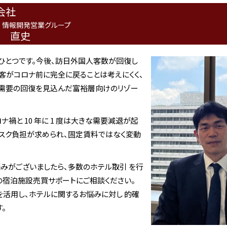
会社
 情報開発営業グループ
 直史
ひとつです。今後、訪日外国人客数が回復し
客がコロナ前に完全に戻ることは考えにくく、
需要の回復を見込んだ富裕層向けのリゾー
禍と 10 年に 1 度は大きな需要減退が起
リスク負担が求められ、固定賃料ではなく変動
みがございましたら、多数のホテル取引 を行
の宿泊施設売買サポートにご相談ください。
を活用し、ホテルに関するお悩みに対し 的確
。