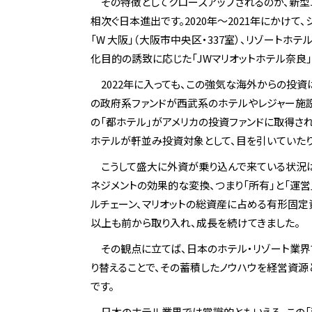
その特徴としてクローズアップされるのが、新
相次ぐ日本進出です。2020年～2021年にかけて
「W 大阪」（大阪市中央区・337室）、リゾートホ
化目的の誘致に応じた「JWマリオットホテル奈良」（
2022年に入っても、この強気な海外からの投
の政府系ファンドが西武系のホテルやレジャー施設
の「都ホテル」がアメリカの投資ファンドに取得さ
ホテルが軒並み投資対象として、目を引いていたり
こうして盛大に外資が乗り込んで来ている状況
ネジメントの効果的な変換、つまり「所有」と「運
ルチェーン、マリオットの総資産に占める有形固定
以上も前から取り入れ、成長を続けてきました。
その観点に立てば、日本のホテル・リゾート業界
り替えることで、その蓄積したノウハウを経営資源
です。
日本のホテル業界では常識的ともいえる、この「