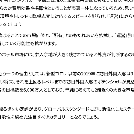
からの対費用効果や採算性ということが表裏一体になっているため、思
環境やトレンドに臨機応変に対応するスピードを鈍らせ、「運営」にさ
するでしょう。
高まることでの市場価値と、「所有」とのもたれあいを払拭し、「運営」
していく可能性も拡がります。
のホテル市場には、参入余地が大きく残されていると外資が判断するの
う一つの理由としては、新型コロナ以前の2019年に訪日外国人客は3,
近い将来、それを上回るレベルまでの訪日外国人客のポテンシャルが見込
客の目標数を6,000万人としており、単純に考えても2倍近くの大きな市
は揺るぎない定評があり、グローバルスタンダードに即し活性化したステ
能性を秘めた注目すべきカテゴリーとなるでしょう。